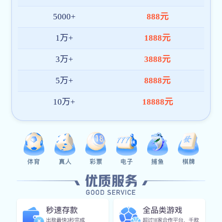
1、选秀背景与初期挑战
邹阳作为一名年轻有潜力的篮球选手，在参加选秀之
前就已引起了广泛关注。他凭借出色的身体素质和扎
实的基本功获得了不少球队的青睐。在选秀大会上，
他被某支球队顺利挑中，这对于他的职业生涯来说是
一个重要的里程碑。
然而，初入职业联赛的邹阳面临着诸多挑战。不同于
大学时代，他必须适应更高强度、更快节奏的比赛环
境，同时也要承受来自媒体和球迷的压力。这些因素
都给他带来了不小的心理负担，使得他在最开始几场
比赛中的表现并不理想。
尽管如此，邹阳并没有因此气馁，而是选择迎头赶