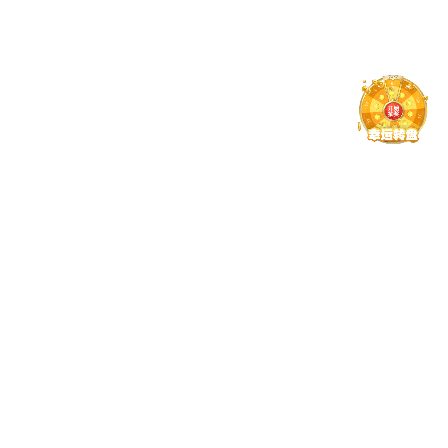
和拼抢篮板来增强自己的综合实力。
经过不断磨练，邹阳逐渐成为球队不可或缺的一员，
他不仅能够完成个人得分任务，更是在关键时刻为队
友提供支持。这样的转变不仅让他赢得了教练组和队
友们的认可，更让外界看到了他的价值所在。
3、心理素质与比赛经验
除了技术上的提升，心理素质也是决定运动员成败的
重要因素。在经历初期的不如意后，邹阳开始重视心
理训练。他通过冥想、心理辅导等方式来调整心态，
以保持冷静应对比赛中的各种压力。这种积极心态帮
助他克服了许多困难，让他能以最佳状态投入到每一
场比赛中。