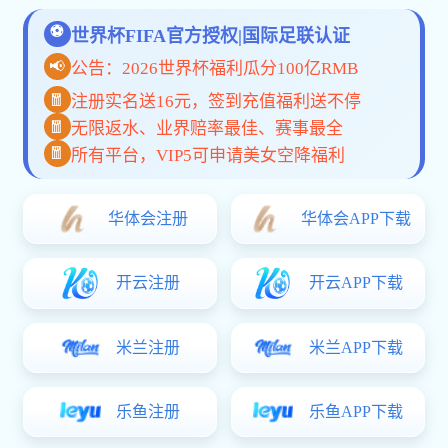
邹阳在选秀后成长蜕变的历程与实
力提升分析