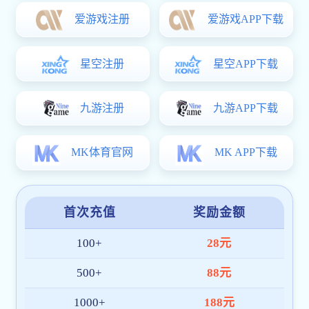
利用系统漏洞干扰平台正常运行
从事未经授权的宣传、引流或推广行为
五、知识产权声明
万博官方体育平台的所有内容（含图像、数据、结构设计、源代码
等）均为平台或其授权方合法所有。用户不得擅自使用、传播或改编
平台资料。
六、免责声明
本平台所提供的数据和信息均为参考用途，不对用户因依赖该等信息
所产生的后果承担法律责任。
七、协议修改