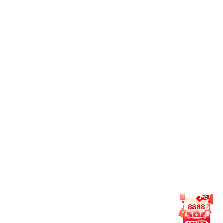
3. 账户结构重构
优化设备登录体验，支持自动识别；成长记录以图表形式展现，
便于用户自查；新增记录筛选功能，提高可读性。
4. 其他更新
解决低分辨率设备部分界面错位问题。
整体加载速度提升约 27%。
帮助中心加入“规则教学”视频，支持中文字幕。
5. 风险提示系统上线
当赛事数据波动过快时，系统将弹出提示层，避免误触操作。串
联项目中若出现异常，也可自动筛除。
6. 地区适配与语言拓展
万博官方体育 新增多语言界面（含英语、马来语、泰语），支持
地区自动切换赛事内容与显示格式。